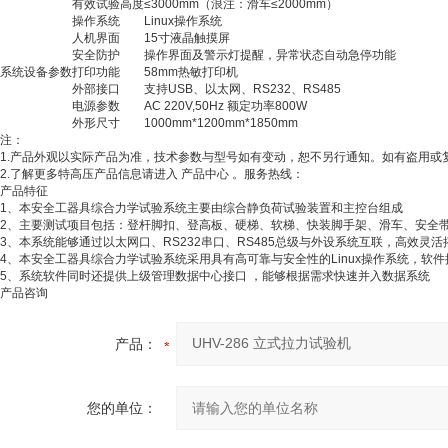
有效试验高度
≤3000mm（浪注：滑车≤2000mm）
操作系统
Linux操作系统
人机界面
15寸液晶触摸屏
安全防护
操作界面及警示灯提醒，异常状态自动急停功能
系统设备参数
打印功能
58mm热敏打印机
外部接口
支持USB、以太网、RS232、RS485
电源参数
AC 220V,50Hz 额定功率800W
外形尺寸
1000mm*1200mm*1850mm
注：
1.产品外观以实际产品为准，技术参数与型号如有变动，恕不另行通知。如有盗用或
2.了解更多特高压产品信息请进入 产品中心 。服务热线：
产品特征
1、本安全工器具综合力学试验系统主要由综合静负荷试验装置和主控台组成
2、主要测试项目包括：登杆脚扣、登高板、硬梯、软梯、快装脚手架、滑车、安全
3、本系统能够通过以太网口、RS232串口、RS485总级与外设系统互联，高效灵
4、本安全工器具综合力学试验系统采用具有高可靠与安全性的Linux操作系统，软
5、系统软件同时还提供上级管理数据中心接口 ，能够根据需求快速并入数据系统
产品咨询
产品：
您的单位：