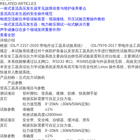
RELATED ARTICLES
一体式直流高压发生器常见故障排查与维护保养要点
直流高压发生器的安全操作规范
电缆交流耐压串联谐振装置：现场接线、升压试验完整操作教程
一体式直流高压发生器：电力耐压测试一站式解决方案
声学成像仪在多个领域发挥重要作用!
查看全部
详细介绍
根据《DL∕T 2157-2020 带电作业工器具试验系统》、《DL/T976-2017 带
规定，本试验系统通过对个体防护装备以及登高工器具的力学进行预防性试验用以判
本安全工器具综合力学试验系统主要由综合静负荷试验装置和主控台组成，主要测试
器。本系统能够通过以太网口、RS232 串口、RS485总级与外设系统互联，高效灵
本安全工器具综合力学试验系统采用具有高可靠与安全性的 Linux 操作系统，软
快速并入数据系统。
产品别称：立式拉力试验机
产品参数
登高工器具试验项目与参数
测试项目
登杆脚扣、登高板、硬梯、软梯、快装脚手架
其它
根据实际需要可自定义拉力值。
拉力值范围
0~20kN（30kN/50kN定制）
试验参数
准确度
±1%
有效试验高度
≤2800mm
测试项目
安全带、安全绳、自锁器、缓冲器、滑车
其它
根据实际需要可自定义拉力值。
拉力值范围
0~20kN（30kN/50kN定制）
试验参数
准确度
±1%