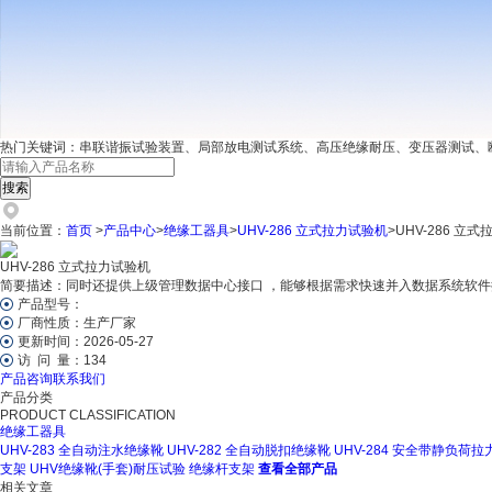
热门关键词：
串联谐振试验装置、局部放电测试系统、高压绝缘耐压、变压器测试、
当前位置：
首页
>
产品中心
>
绝缘工器具
>
UHV-286 立式拉力试验机
>UHV-286 立
UHV-286 立式拉力试验机
简要描述：
同时还提供上级管理数据中心接口 ，能够根据需求快速并入数据系统软件
产品型号：
厂商性质：
生产厂家
更新时间：
2026-05-27
访 问 量：
134
产品咨询
联系我们
产品分类
PRODUCT CLASSIFICATION
绝缘工器具
UHV-283 全自动注水绝缘靴
UHV-282 全自动脱扣绝缘靴
UHV-284 安全带静负荷拉
支架
UHV绝缘靴(手套)耐压试验
绝缘杆支架
查看全部产品
相关文章