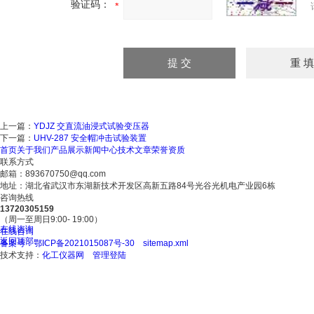
验证码：
上一篇：
YDJZ 交直流油浸式试验变压器
下一篇：
UHV-287 安全帽冲击试验装置
首页
关于我们
产品展示
新闻中心
技术文章
荣誉资质
联系方式
邮箱：893670750@qq.com
地址：湖北省武汉市东湖新技术开发区高新五路84号光谷光机电产业园6栋
咨询热线
13720305159
（周一至周日9:00- 19:00）
在线咨询
在线咨询
电话
返回顶部
备案号：鄂ICP备2021015087号-30
sitemap.xml
技术支持：
化工仪器网
管理登陆