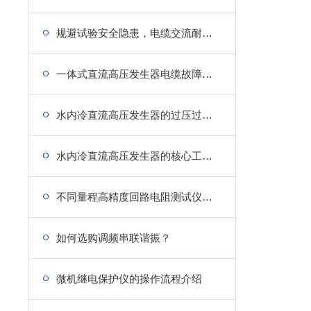
规避试验安全隐患，电缆交流耐压串联谐振装置防护使用规范
一体式直流高压发生器电缆故障预试耐压作业流程
水内冷直流高压发生器的过压过流保护设计与氧化锌避雷器应用
水内冷直流高压发生器的核心工作原理与中频倍压电路技术解析
不同量程高精度回路电阻测试仪对比：检测精度、测量范围及适用场景全面分析
如何选购调频串联谐振？
微机继电保护仪的操作流程介绍