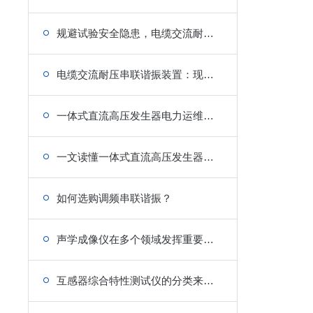
规避试验安全隐患，电缆交流耐压串联谐振装置防护使用规范
电缆交流耐压串联谐振装置：现场接线、升压试验完整操作教程
一体式直流高压发生器电力运维现场耐压试验特点
一文读懂一体式直流高压发生器：原理、操作与选型指南
如何选购调频串联谐振？
声学成像仪在多个领域发挥重要作用!
互感器综合特性测试仪的分类来了解下！